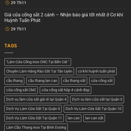
cnc
Không
Cơ
29
Th11
4
có
khí
cánh
bình
Huỳnh
–
luận
Tuấn
Giá cửa cổng sắt 2 cánh – Nhận báo giá tốt nhất ở Cơ khí
ở
Dịch
Phát
Cửa
vụ
Huỳnh Tuấn Phát
cổng
tốt
2
Không
nhất
29
Th11
cánh
có
tại
đẹp
bình
Cơ
–
luận
khí
ở
Tham
Huỳnh
TAGS
Giá
khảo
Tuấn
cửa
những
Phát
cổng
mẫu
sắt
cửa
2
đẹp
"Làm Cửa Cổng inox CNC Tại Bến Cát "
cánh
nhất
–
hiện
Chuyên Làm Hàng Rào Sắt Tại Tân Uyên
cơ khí huỳnh tuấn phát
Nhận
nay
báo
giá
cầu thang
cầu thang lan can
cầu thang sắt
cửa cổng sắt
tốt
nhất
cửa cổng sắt CNC
cửa cổng sắt hộp 4 cánh đẹp
ở
Cơ
khí
Dịch vụ làm cửa sắt giá rẻ tại Quận 4
Dịch vụ làm cửa sắt tại Quận 3
Huỳnh
Tuấn
Dịch Vụ Làm Cửa Sắt Tại Quận 5
Dịch Vụ Làm Cửa Sắt Tại Quận 10
Phát
Dịch Vụ Làm Cửa Sắt Tại Quận 11
lan can
lan can sắt
Làm Cầu Thang inox Tại Bình Dương