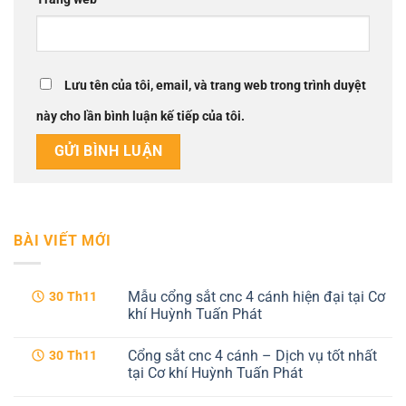
Lưu tên của tôi, email, và trang web trong trình duyệt
này cho lần bình luận kế tiếp của tôi.
BÀI VIẾT MỚI
Mẫu cổng sắt cnc 4 cánh hiện đại tại Cơ
30
Th11
khí Huỳnh Tuấn Phát
Không
có
Cổng sắt cnc 4 cánh – Dịch vụ tốt nhất
30
Th11
bình
luận
tại Cơ khí Huỳnh Tuấn Phát
ở
Mẫu
Không
cổng
có