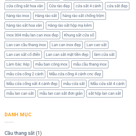
giá
cửa cổng sắt hoa văn
Cửa rào đẹp
cửa sắt 4 cánh
cửa sắt đẹp
hàng rào inox
Hàng rào sắt
hàng rào sắt chống trộm
hàng rào sắt hoa văn
Hàng rào sắt hộp mạ kẽm
Inox 304 mẫu lan can inox đẹp
Khung sắt cửa sổ
Lan can cầu thang inox
Lan can inox đẹp
Lan can sắt
Lan can sắt cổ điển
Lan can sắt mặt tiền đẹp
làm cửa sắt
Làm Gác Xép
mẫu ban công inox
mẫu cầu thang inox
mẫu cửa cổng 2 cánh
Mẫu cửa cổng 4 cánh cnc đẹp
Mẫu cửa cổng sắt 4 cánh đẹp
mẫu cửa sắt
Mẫu cửa sắt 4 cánh
mẫu lan can sắt
mẫu lan can sắt đơn giản
sắt hộp lan can sắt
DANH MỤC
Cầu thang sắt
(1)