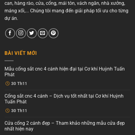
can, hàng rào, cửa, cổng, mái tôn, vách ngăn, nhà xưởng,
máng xối,... Chúng tôi mang đến giải pháp tối ưu cho từng
dự án.
BÀI VIẾT MỚI
Mẫu cổng sắt cnc 4 cánh hiện đại tại Cơ khí Huỳnh Tuấn
Phát
Không
30
Th11
có
bình
luận
Cổng sắt cnc 4 cánh – Dịch vụ tốt nhất tại Cơ khí Huỳnh
ở
Mẫu
Tuấn Phát
cổng
sắt
Không
30
Th11
cnc
có
4
bình
cánh
luận
Cửa cổng 2 cánh đẹp – Tham khảo những mẫu cửa đẹp
ở
hiện
Cổng
đại
nhất hiện nay
sắt
tại