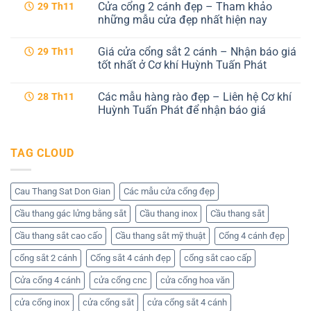
Cửa cổng 2 cánh đẹp – Tham khảo
29
Th11
sắt
bình
cnc
luận
những mẫu cửa đẹp nhất hiện nay
4
ở
cánh
Cổng
Không
hiện
sắt
có
Giá cửa cổng sắt 2 cánh – Nhận báo giá
29
Th11
đại
cnc
bình
tại
4
luận
tốt nhất ở Cơ khí Huỳnh Tuấn Phát
Cơ
cánh
ở
khí
–
Cửa
Không
Huỳnh
Dịch
cổng
có
Các mẫu hàng rào đẹp – Liên hệ Cơ khí
28
Th11
Tuấn
vụ
2
bình
Phát
tốt
cánh
luận
Huỳnh Tuấn Phát để nhận báo giá
nhất
đẹp
ở
tại
–
Giá
Không
Cơ
Tham
cửa
có
khí
khảo
cổng
bình
TAG CLOUD
Huỳnh
những
sắt
luận
Tuấn
mẫu
2
ở
Phát
cửa
cánh
Các
đẹp
–
mẫu
nhất
Nhận
hàng
Cau Thang Sat Don Gian
Các mẫu cửa cổng đẹp
hiện
báo
rào
nay
giá
đẹp
Cầu thang gác lửng bằng sắt
Cầu thang inox
Cầu thang sắt
tốt
–
nhất
Liên
ở
hệ
Cầu thang sắt cao cấo
Cầu thang sắt mỹ thuật
Cổng 4 cánh đẹp
Cơ
Cơ
khí
khí
cổng sắt 2 cánh
Cổng sắt 4 cánh đẹp
cổng sắt cao cấp
Huỳnh
Huỳnh
Tuấn
Tuấn
Phát
Phát
Cửa cổng 4 cánh
cửa cổng cnc
cửa cổng hoa văn
để
nhận
cửa cổng inox
cửa cổng sắt
cửa cổng sắt 4 cánh
báo