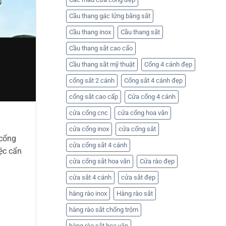
–
Huỳnh
Liên
Tuấn
hệ
Cầu thang gác lửng bằng sắt
Phát
Cơ
khí
Cầu thang inox
Cầu thang sắt
Huỳnh
Tuấn
Phát
Cầu thang sắt cao cấo
để
nhận
Cầu thang sắt mỹ thuật
Cổng 4 cánh đẹp
báo
giá
cổng sắt 2 cánh
Cổng sắt 4 cánh đẹp
cổng sắt cao cấp
Cửa cổng 4 cánh
cửa cổng cnc
cửa cổng hoa văn
cửa cổng inox
cửa cổng sắt
 cổng
cửa cổng sắt 4 cánh
ệc cẩn
cửa cổng sắt hoa văn
Cửa rào đẹp
cửa sắt 4 cánh
cửa sắt đẹp
hàng rào inox
Hàng rào sắt
hàng rào sắt chống trộm
hàng rào sắt hoa văn