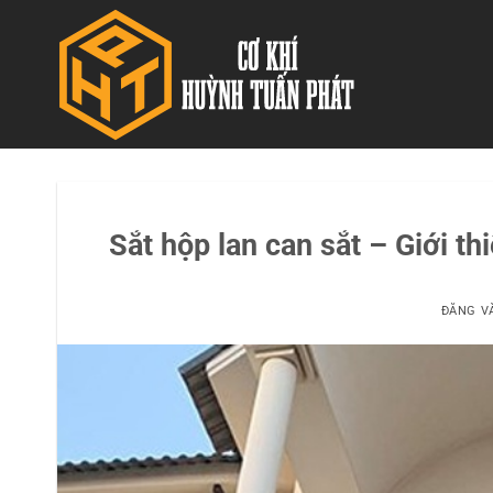
Bỏ
qua
nội
dung
Sắt hộp lan can sắt – Giới t
ĐĂNG 