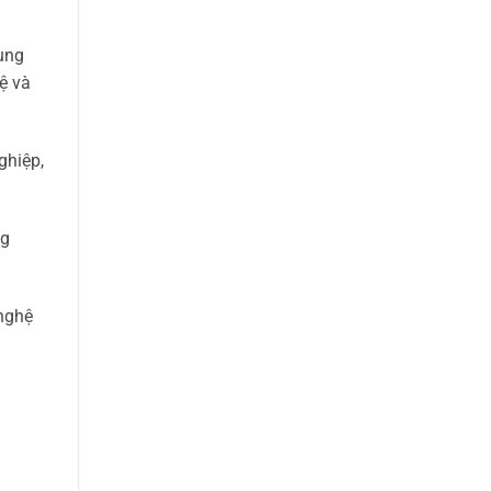
dụng
ệ và
ghiệp,
ng
 nghệ