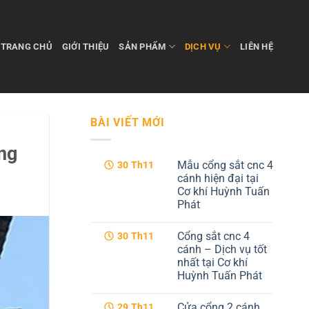
TRANG CHỦ
GIỚI THIỆU
SẢN PHẨM
DỊCH VỤ
LIÊN HỆ
BÀI VIẾT MỚI
àng
Mẫu cổng sắt cnc 4
30
Th11
cánh hiện đại tại
Cơ khí Huỳnh Tuấn
Phát
Không
có
Cổng sắt cnc 4
30
Th11
bình
luận
cánh – Dịch vụ tốt
ở
nhất tại Cơ khí
Mẫu
cổng
Huỳnh Tuấn Phát
sắt
cnc
Không
4
có
Cửa cổng 2 cánh
29
Th11
cánh
bình