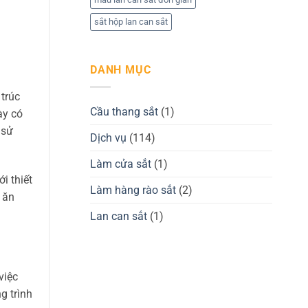
sắt hộp lan can sắt
DANH MỤC
 trúc
Cầu thang sắt
(1)
ày có
 sử
Dịch vụ
(114)
Làm cửa sắt
(1)
i thiết
Làm hàng rào sắt
(2)
 ăn
Lan can sắt
(1)
việc
g trình