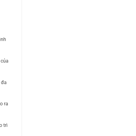
ình
 của
í đa
o ra
 trì