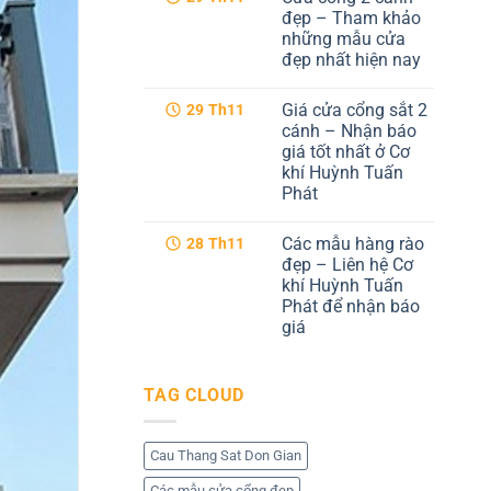
hiện
luận
đẹp – Tham khảo
ở
đại
những mẫu cửa
Cổng
tại
sắt
Cơ
đẹp nhất hiện nay
cnc
khí
4
Không
Huỳnh
cánh
có
Tuấn
Giá cửa cổng sắt 2
29
Th11
–
bình
Phát
Dịch
luận
cánh – Nhận báo
ở
vụ
giá tốt nhất ở Cơ
Cửa
tốt
cổng
nhất
khí Huỳnh Tuấn
2
tại
Phát
cánh
Cơ
đẹp
khí
Không
–
Huỳnh
có
Tham
Tuấn
Các mẫu hàng rào
28
Th11
bình
khảo
Phát
luận
đẹp – Liên hệ Cơ
những
ở
mẫu
khí Huỳnh Tuấn
Giá
cửa
cửa
Phát để nhận báo
đẹp
cổng
nhất
giá
sắt
hiện
2
Không
nay
cánh
có
–
bình
Nhận
TAG CLOUD
luận
báo
ở
giá
Các
tốt
mẫu
nhất
hàng
Cau Thang Sat Don Gian
ở
rào
Cơ
đẹp
khí
Các mẫu cửa cổng đẹp