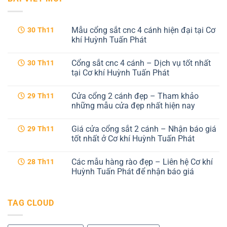
Mẫu cổng sắt cnc 4 cánh hiện đại tại Cơ
30
Th11
khí Huỳnh Tuấn Phát
Không
có
Cổng sắt cnc 4 cánh – Dịch vụ tốt nhất
30
Th11
bình
luận
tại Cơ khí Huỳnh Tuấn Phát
ở
Mẫu
Không
cổng
có
Cửa cổng 2 cánh đẹp – Tham khảo
29
Th11
sắt
bình
cnc
luận
những mẫu cửa đẹp nhất hiện nay
4
ở
cánh
Cổng
Không
hiện
sắt
có
Giá cửa cổng sắt 2 cánh – Nhận báo giá
29
Th11
đại
cnc
bình
tại
4
luận
tốt nhất ở Cơ khí Huỳnh Tuấn Phát
Cơ
cánh
ở
khí
–
Cửa
Không
Huỳnh
Dịch
cổng
có
Các mẫu hàng rào đẹp – Liên hệ Cơ khí
28
Th11
Tuấn
vụ
2
bình
Phát
tốt
cánh
luận
Huỳnh Tuấn Phát để nhận báo giá
nhất
đẹp
ở
tại
–
Giá
Không
Cơ
Tham
cửa
có
khí
khảo
cổng
bình
TAG CLOUD
Huỳnh
những
sắt
luận
Tuấn
mẫu
2
ở
Phát
cửa
cánh
Các
đẹp
–
mẫu