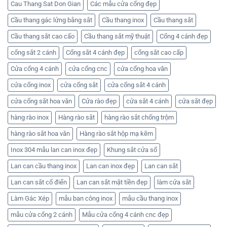
nhất
Nhận
hàng
Cau Thang Sat Don Gian
Các mẫu cửa cổng đẹp
hiện
báo
rào
nay
giá
đẹp
Cầu thang gác lửng bằng sắt
Cầu thang inox
Cầu thang sắt
tốt
–
nhất
Liên
ở
hệ
Cầu thang sắt cao cấo
Cầu thang sắt mỹ thuật
Cổng 4 cánh đẹp
Cơ
Cơ
khí
khí
cổng sắt 2 cánh
Cổng sắt 4 cánh đẹp
cổng sắt cao cấp
Huỳnh
Huỳnh
Tuấn
Tuấn
Phát
Phát
Cửa cổng 4 cánh
cửa cổng cnc
cửa cổng hoa văn
để
nhận
cửa cổng inox
cửa cổng sắt
cửa cổng sắt 4 cánh
báo
giá
cửa cổng sắt hoa văn
Cửa rào đẹp
cửa sắt 4 cánh
cửa sắt đẹp
hàng rào inox
Hàng rào sắt
hàng rào sắt chống trộm
hàng rào sắt hoa văn
Hàng rào sắt hộp mạ kẽm
Inox 304 mẫu lan can inox đẹp
Khung sắt cửa sổ
Lan can cầu thang inox
Lan can inox đẹp
Lan can sắt
Lan can sắt cổ điển
Lan can sắt mặt tiền đẹp
làm cửa sắt
Làm Gác Xép
mẫu ban công inox
mẫu cầu thang inox
mẫu cửa cổng 2 cánh
Mẫu cửa cổng 4 cánh cnc đẹp