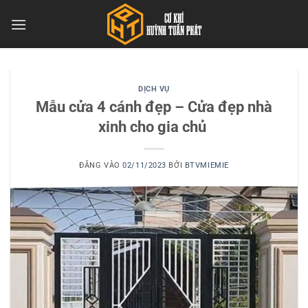
Bỏ
qua
nội
dung
DỊCH VỤ
Mẫu cửa 4 cánh đẹp – Cửa đẹp nhà
xinh cho gia chủ
ĐĂNG VÀO
02/11/2023
BỞI
BTVMIEMIE