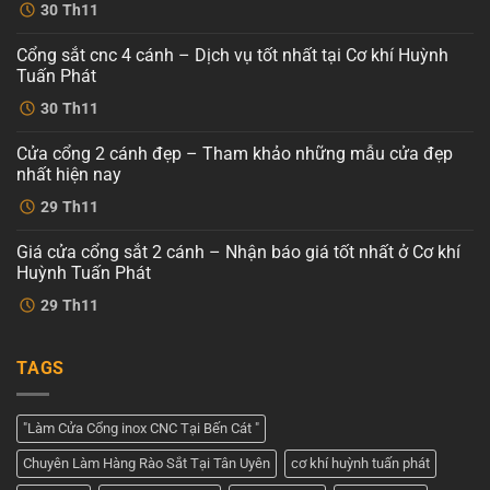
Không
30
Th11
có
bình
luận
Cổng sắt cnc 4 cánh – Dịch vụ tốt nhất tại Cơ khí Huỳnh
ở
Mẫu
Tuấn Phát
cổng
sắt
Không
30
Th11
cnc
có
4
bình
cánh
luận
Cửa cổng 2 cánh đẹp – Tham khảo những mẫu cửa đẹp
ở
hiện
Cổng
đại
nhất hiện nay
sắt
tại
cnc
Không
Cơ
29
Th11
4
có
khí
cánh
bình
Huỳnh
–
luận
Tuấn
Giá cửa cổng sắt 2 cánh – Nhận báo giá tốt nhất ở Cơ khí
ở
Dịch
Phát
Cửa
vụ
Huỳnh Tuấn Phát
cổng
tốt
2
Không
nhất
29
Th11
cánh
có
tại
đẹp
bình
Cơ
–
luận
khí
ở
Tham
Huỳnh
TAGS
Giá
khảo
Tuấn
cửa
những
Phát
cổng
mẫu
sắt
cửa
2
đẹp
"Làm Cửa Cổng inox CNC Tại Bến Cát "
cánh
nhất
–
hiện
Chuyên Làm Hàng Rào Sắt Tại Tân Uyên
cơ khí huỳnh tuấn phát
Nhận
nay
báo