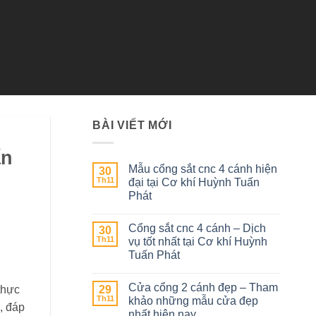
BÀI VIẾT MỚI
ấn
Mẫu cổng sắt cnc 4 cánh hiện
30
Th11
đại tại Cơ khí Huỳnh Tuấn
Phát
Không
có
Cổng sắt cnc 4 cánh – Dịch
30
bình
luận
Th11
vụ tốt nhất tại Cơ khí Huỳnh
ở
Tuấn Phát
Mẫu
cổng
Không
sắt
có
cnc
Cửa cổng 2 cánh đẹp – Tham
29
bình
thực
4
luận
Th11
khảo những mẫu cửa đẹp
cánh
ở
, đáp
hiện
nhất hiện nay
Cổng