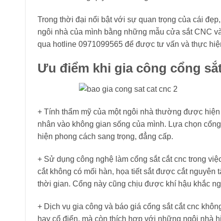
Trong thời đại nổi bật với sự quan trọng của cái đẹp
ngôi nhà của mình bằng những mẫu cửa sắt CNC và 
qua hotline 0971099565 để được tư vấn và thực hiệ
Ưu điểm khi gia công cổng sắt
+ Tính thẩm mỹ của một ngôi nhà thường được hiện r
nhân vào không gian sống của mình. Lựa chọn cổng bằ
hiện phong cách sang trọng, đẳng cấp.
+ Sử dụng công nghệ làm cổng sắt cắt cnc trong việ
cắt không có mối hàn, họa tiết sắt được cắt nguyên t
thời gian. Cổng này cũng chịu được khí hậu khắc ngh
+ Dịch vụ gia công và báo giá cổng sắt cắt cnc khôn
hay cổ điển, mà còn thích hợp với những ngôi nhà h