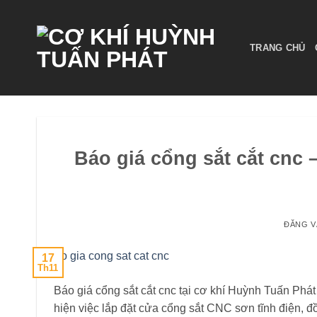
Bỏ
qua
nội
TRANG CHỦ
dung
Báo giá cổng sắt cắt cnc 
ĐĂNG 
17
Th11
Báo giá cổng sắt cắt cnc tại cơ khí Huỳnh Tuấn Phát
hiện việc lắp đặt cửa cổng sắt CNC sơn tĩnh điện, 