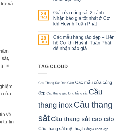
đại
trợ và
sắt
tại
Không
cnc
Cơ
có
4
Giá cửa cổng sắt 2 cánh –
29
khí
bình
cánh
Huỳnh
luận
Th11
Nhận báo giá tốt nhất ở Cơ
–
ở
Tuấn
Dịch
khí Huỳnh Tuấn Phát
Cửa
Phát
vụ
cổng
tốt
Không
2
nhất
có
cánh
Các mẫu hàng rào đẹp – Liên
28
tại
bình
đẹp
Cơ
luận
Th11
hệ Cơ khí Huỳnh Tuấn Phát
–
ở
khí
Tham
để nhận báo giá
Giá
Huỳnh
 phẩm
khảo
cửa
Tuấn
những
Không
cổng
Phát
 sắt,
mẫu
có
sắt
cửa
bình
2
g tin
TAG CLOUD
đẹp
luận
cánh
ở
nhất
–
Các
hiện
Nhận
mẫu
nay
báo
hàng
Các mẫu cửa cổng
giá
Cau Thang Sat Don Gian
rào
nghiệm
tốt
đẹp
Cầu
nhất
–
đẹp
àm cửa
Cầu thang gác lửng bằng sắt
ở
Liên
Cơ
hệ
Cầu thang
khí
thang inox
Cơ
Huỳnh
khí
Tuấn
Huỳnh
Phát
tin về
Tuấn
sắt
Cầu thang sắt cao cấo
Phát
 tự tin
để
nhận
Cầu thang sắt mỹ thuật
Cổng 4 cánh đẹp
báo