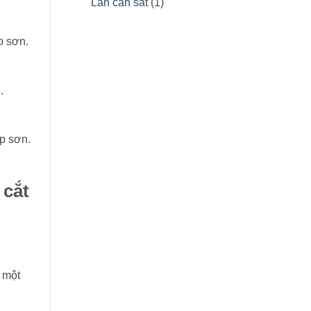
Lan can sắt
(1)
p sơn.
.
ớp sơn.
 cắt
ế một