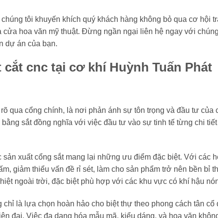
, chúng tôi khuyến khích quý khách hàng không bỏ qua cơ hội tra
cửa hoa văn mỹ thuật. Đừng ngần ngại liên hệ ngay với chúng
n dự án của bạn.
 cắt cnc tại cơ khí Huỳnh Tuấn Phát
õ qua cổng chính, là nơi phản ánh sự tôn trọng và đầu tư của 
ng sắt đồng nghĩa với việc đầu tư vào sự tinh tế từng chi tiết
c sản xuất cổng sắt mang lại những ưu điểm đặc biệt. Với các 
ấm, giảm thiểu vấn đề rỉ sét, làm cho sản phẩm trở nên bền bỉ t
iệt ngoài trời, đặc biệt phù hợp với các khu vực có khí hậu nó
g chỉ là lựa chọn hoàn hảo cho biệt thự theo phong cách tân cổ 
iện đại. Việc đa dạng hóa mẫu mã, kiểu dáng, và hoa văn không