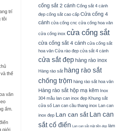
giá
cổng sắt 2 cánh
Cổng sắt 4 cánh
ng trí
Cửa cổng 4
đẹp
cổng sắt cao cấp
 tôi
cánh
cửa cổng cnc
cửa cổng hoa văn
cửa cổng sắt
cửa cổng inox
cửa cổng sắt 4 cánh
cửa cổng sắt
hoa văn
Cửa rào đẹp
cửa sắt 4 cánh
cửa sắt đẹp
hàng rào inox
chủ
hàng rào sắt
Hàng rào sắt
 và thể
chống trộm
hàng rào sắt hoa văn
Hàng rào sắt hộp mạ kẽm
Inox
hoa văn
304 mẫu lan can inox đẹp
Khung sắt
heo
cửa sổ
Lan can cầu thang inox
Lan can
ng ẩm.
Lan can
Lan can sắt
inox đẹp
điển
sắt cổ điển
làm
Lan can sắt mặt tiền đẹp
 giới