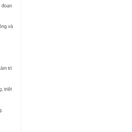
g đoạn
ông và
àm trì
 triệt
g.