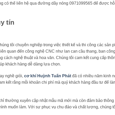
àng có thể liên hệ qua đường dây nóng 0971099565 để được hỗ 
y tín
húng tôi chuyên nghiệp trong việc thiết kế và thi công các sản
liên quan đến công nghệ CNC như lan can cầu thang, ban công
ong cách nghệ thuật và hoa văn. Chúng tôi cam kết cung cấp thôn
iúp khách hàng dễ dàng lựa chọn.
tay nghề giỏi,
cơ khí Huỳnh Tuấn Phát
đã có nhiều năm kinh 
 cam kết rằng mỗi khoản chi phí mà quý khách hàng đầu tư để l
g chỉ thường xuyên cập nhật mẫu mã mới mà còn đảm bảo thông 
nh muốn làm. Với sự phục vụ chu đáo và chất lượng, chúng tôi