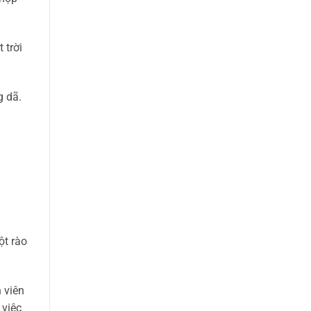
 trời
g dã.
ột rào
 viên
 việc