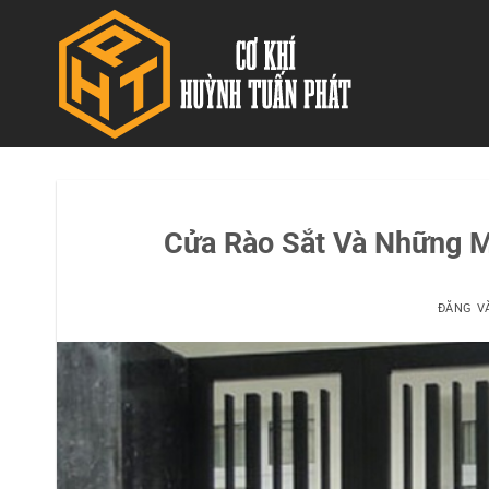
Bỏ
qua
nội
dung
Cửa Rào Sắt Và Những 
ĐĂNG 