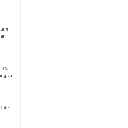
húng
 an
 ra,
ụng và
thiết