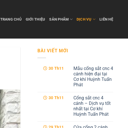
TRANG CHỦ
GIỚI THIỆU
SẢN PHẨM
DỊCH VỤ
LIÊN HỆ
BÀI VIẾT MỚI
Mẫu cổng sắt cnc 4
30
Th11
cánh hiện đại tại
Cơ khí Huỳnh Tuấn
Phát
Không
có
Cổng sắt cnc 4
30
Th11
bình
luận
cánh – Dịch vụ tốt
ở
nhất tại Cơ khí
Mẫu
cổng
Huỳnh Tuấn Phát
sắt
cnc
Không
4
có
Cửa cổng 2 cánh
29
Th11
cánh
bình