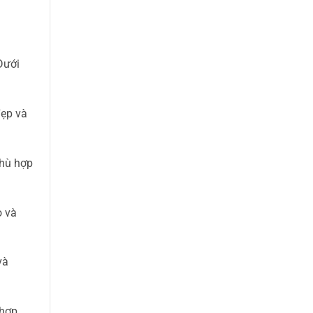
Dưới
đẹp và
phù hợp
o và
và
 hợp