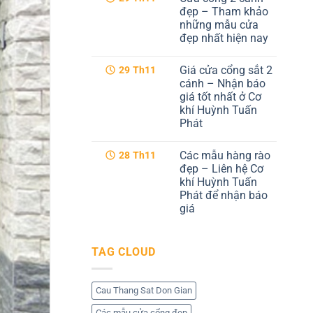
hiện
luận
đẹp – Tham khảo
ở
đại
những mẫu cửa
Cổng
tại
sắt
Cơ
đẹp nhất hiện nay
cnc
khí
4
Không
Huỳnh
cánh
có
Tuấn
Giá cửa cổng sắt 2
29
Th11
–
bình
Phát
Dịch
luận
cánh – Nhận báo
ở
vụ
giá tốt nhất ở Cơ
Cửa
tốt
cổng
nhất
khí Huỳnh Tuấn
2
tại
Phát
cánh
Cơ
đẹp
khí
Không
–
Huỳnh
có
Tham
Tuấn
Các mẫu hàng rào
28
Th11
bình
khảo
Phát
luận
đẹp – Liên hệ Cơ
những
ở
mẫu
khí Huỳnh Tuấn
Giá
cửa
cửa
Phát để nhận báo
đẹp
cổng
nhất
giá
sắt
hiện
2
Không
nay
cánh
có
–
bình
Nhận
TAG CLOUD
luận
báo
ở
giá
Các
tốt
mẫu
nhất
hàng
Cau Thang Sat Don Gian
ở
rào
Cơ
đẹp
khí
Các mẫu cửa cổng đẹp