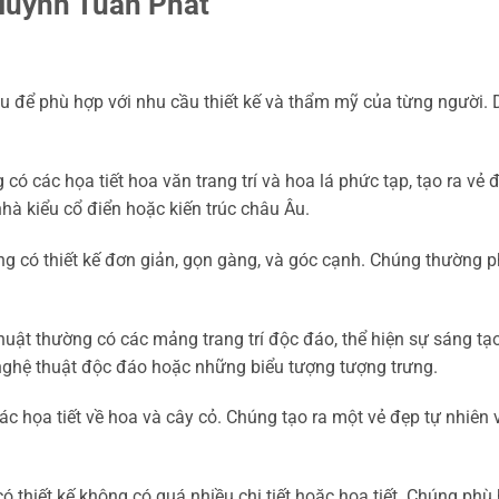
 Huỳnh Tuấn Phát
 để phù hợp với nhu cầu thiết kế và thẩm mỹ của từng người. 
có các họa tiết hoa văn trang trí và hoa lá phức tạp, tạo ra vẻ 
hà kiểu cổ điển hoặc kiến trúc châu Âu.
ng có thiết kế đơn giản, gọn gàng, và góc cạnh. Chúng thường 
uật thường có các mảng trang trí độc đáo, thể hiện sự sáng tạ
 nghệ thuật độc đáo hoặc những biểu tượng tượng trưng.
 họa tiết về hoa và cây cỏ. Chúng tạo ra một vẻ đẹp tự nhiên 
 thiết kế không có quá nhiều chi tiết hoặc họa tiết. Chúng phù