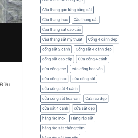
–
Huỳnh
Liên
Tuấn
hệ
Cầu thang gác lửng bằng sắt
Phát
Cơ
khí
Cầu thang inox
Cầu thang sắt
Huỳnh
Tuấn
Phát
Cầu thang sắt cao cấo
để
nhận
Cầu thang sắt mỹ thuật
Cổng 4 cánh đẹp
báo
giá
cổng sắt 2 cánh
Cổng sắt 4 cánh đẹp
cổng sắt cao cấp
Cửa cổng 4 cánh
cửa cổng cnc
cửa cổng hoa văn
cửa cổng inox
cửa cổng sắt
 Điều
cửa cổng sắt 4 cánh
cửa cổng sắt hoa văn
Cửa rào đẹp
cửa sắt 4 cánh
cửa sắt đẹp
hàng rào inox
Hàng rào sắt
hàng rào sắt chống trộm
hàng rào sắt hoa văn