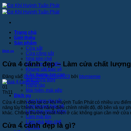
Bỏ
qua
nội
dung
Trang chủ
Giới thiệu
Sản phẩm
Cửa sắt
Dịch vụ
Cửa cổng sắt
Nhà tiền chế
Cửa 4 cánh đẹp – Làm cửa chất lượng
Mái vòm, mái tôn
Khung sắt bảo vệ
Cầu thang, lan can
Đăng vào
01/11/2023
02/11/2023
bởi
btvmiemie
Mái nhựa poly
Hàng rào
01
Mái hiên, mái xếp
Th11
Dịch vụ
Làm hàng rào sắt
Cửa 4 cánh đẹp tại cơ khí Huỳnh Tuấn Phát có nhiều ưu điểm,
Làm khung bảo vệ
năng tùy chỉnh, khả năng điều chỉnh nhiệt độ, độ bền và sự ph
Làm mái nhựa Poly
khác. Chúng thường xuất hiện ở các không gian cần mở cửa rộ
Làm mái tôn
Làm nhà tiền chế
Cửa 4 cánh đẹp là gì?
Tin tức