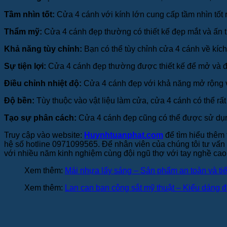
Tầm nhìn tốt:
Cửa 4 cánh với kính lớn cung cấp tầm nhìn tốt 
Thẩm mỹ:
Cửa 4 cánh đẹp thường có thiết kế đẹp mắt và ấn t
Khả năng tùy chỉnh:
Bạn có thể tùy chỉnh cửa 4 cánh về kích
Sự tiện lợi:
Cửa 4 cánh đẹp thường được thiết kế để mở và đón
Điều chỉnh nhiệt độ:
Cửa 4 cánh đẹp với khả năng mở rộng và 
Độ bền:
Tùy thuộc vào vật liệu làm cửa, cửa 4 cánh có thể r
Tạo sự phân cách:
Cửa 4 cánh đẹp cũng có thể được sử dụng
Truy cập vào website:
Huynhtuanphat.com
để tìm hiểu thêm 
hệ số hotline 0971099565. Để nhân viên của chúng tôi tư vấ
với nhiều năm kinh nghiệm cùng đội ngũ thợ với tay nghề cao
Xem thêm:
Mái nhựa lấy sáng – Sản phẩm an toàn và tiết
Xem thêm:
Lan can ban công sắt mỹ thuật – Kiểu dáng 