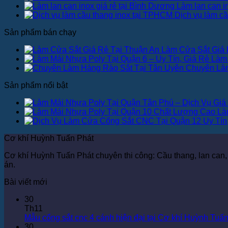
Làm lan can i
Dịch vụ làm c
Sản phẩm bán chạy
Làm Cửa Sắt Giá 
Làm 
Chuyên Làm
Sản phẩm nổi bật
Là
Cơ khí Huỳnh Tuấn Phát
Cơ khí Huỳnh Tuấn Phát chuyên thi công: Cầu thang, lan can, 
án.
Bài viết mới
30
Th11
Mẫu cổng sắt cnc 4 cánh hiện đại tại Cơ khí Huỳnh Tuấ
30