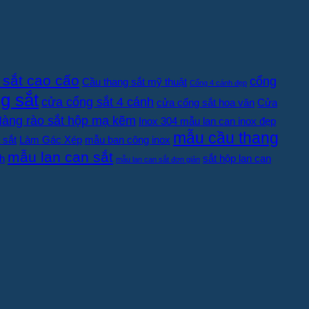
 sắt cao cấo
cổng
Cầu thang sắt mỹ thuật
Cổng 4 cánh đẹp
g sắt
cửa cổng sắt 4 cánh
cửa cổng sắt hoa văn
Cửa
àng rào sắt hộp mạ kẽm
Inox 304 mẫu lan can inox đẹp
mẫu cầu thang
 sắt
Làm Gác Xép
mẫu ban công inox
mẫu lan can sắt
h
sắt hộp lan can
mẫu lan can sắt đơn giản