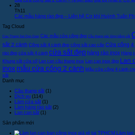
28
Th11
Các mẫu hàng rào đẹp – Liên hệ Cơ khí Huỳnh Tuấn Ph
Tag Cloud
Các mẫu cửa cổng đẹp
Cau Thang Sat Don Gian
Cầu thang gác lửng bằng sắt
sắt 2 cánh
Cửa cổng 4
Cổng sắt 4 cánh đẹp
cổng sắt cao cấp
cửa sắt đẹp
hàng rào inox
rào đẹp
cửa sắt 4 cánh
Hàng r
Lan 
Khung sắt cửa sổ
Lan can cầu thang inox
Lan can inox đẹp
inox
mẫu cửa cổng 2 cánh
Mẫu cửa cổng 4 cánh cn
sắt
Danh mục
Cầu thang sắt
(1)
Dịch vụ
(114)
Làm cửa sắt
(1)
Làm hàng rào sắt
(2)
Lan can sắt
(1)
Sản phẩm mới
Làm lan 