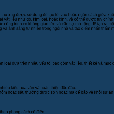
, thường được sử dụng để tạo lối vào hoặc ngăn cách giữa khô
i vật liệu như gỗ, kim loại, hoặc kính, và có thể được tùy chỉnh
công trình có không gian lớn và cần sự mở rộng để tạo ra một 
g và ánh sáng tự nhiên trong ngôi nhà và tạo điểm nhấn thẩm mỹ
 loại dựa trên nhiều yếu tố, bao gồm vật liệu, thiết kế và mục
nhiều kiểu hoa văn và hoàn thiện độc đáo.
 nhôm hoặc sắt, thường được sơn hoặc mạ để bảo vệ khỏi sự ăn
í theo phong cách cổ điển.