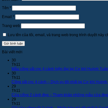
Tên
*
Email
*
Trang web
Lưu tên của tôi, email, và trang web trong trình duyệt này ch
Bài viết mới
30
Th11
Mẫu cổng sắt cnc 4 cánh hiện đại tại Cơ khí Huỳnh Tuấ
30
Th11
Cổng sắt cnc 4 cánh – Dịch vụ tốt nhất tại Cơ khí Huỳn
29
Th11
Cửa cổng 2 cánh đẹp – Tham khảo những mẫu cửa đẹp 
29
Th11
Giá cửa cổng sắt 2 cánh – Nhận báo giá tốt nhất ở Cơ 