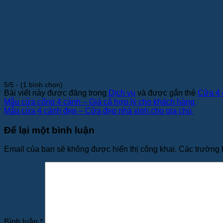
5/5 - (1 bình chọn)
Bài viết này được đăng trong
Dịch vụ
và được gắn thẻ
Cửa 4 
Mẫu cửa cổng 4 cánh – Giá cả hợp lý cho khách hàng
Mẫu cửa 4 cánh đẹp – Cửa đẹp nhà xinh cho gia chủ
Để lại một bình luận
Email của bạn sẽ không được hiển thị công khai.
Các trường 
Bình luận
*